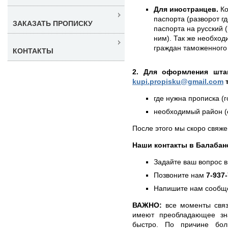
Для иностранцев.
Ко
паспорта (разворот г
ЗАКАЗАТЬ ПРОПИСКУ
паспорта на русский (
ним). Так же необход
граждан таможенного 
КОНТАКТЫ
2. Для оформления штам
kupi.propisku@gmail.com
т
где нужна прописка (г
необходимый район (е
После этого мы скоро свяже
Наши контакты в Балабан
Задайте ваш вопрос в
Позвоните нам
7-937
Напишите нам сообще
ВАЖНО:
все моменты связ
имеют преобладающее зн
быстро. По причине бол